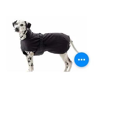
Kruuse Rehab
Dekkenet er flott for hunder med
stivhet i ledd og med
muskelproblemer. Softshell-
materialet
er vann- og vindtett
, og
med fleece på innsiden holder