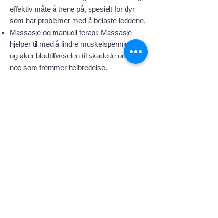
effektiv måte å trene på, spesielt for dyr
som har problemer med å belaste leddene.
Massasje og manuell terapi: Massasje
hjelper til med å lindre muskelspenninger
og øker blodtilførselen til skadede områder,
noe som fremmer helbredelse.
Når bør du vurdere rehabilitering?
Rehabilitering kan være nyttig i flere
situasjoner, inkludert:
Etter kirurgiske inngrep som for eksempel
korsbåndsskader eller hofteoperasjoner.
Ved skader som beinbrudd, forstuinger
eller muskelskader.
For kroniske lidelser som artrose,
hofteleddsdysplasi eller spondylose.
For eldre kjæledyr som har nedsatt
bevegelighet og trenger hjelp til å holde seg